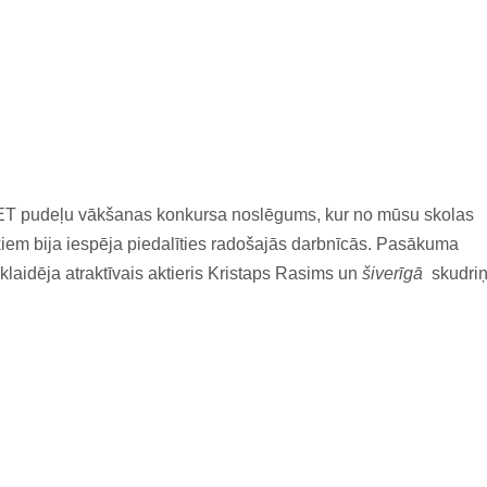
ET pudeļu vākšanas konkursa noslēgums, kur no mūsu skolas
kiem bija iespēja piedalīties radošajās darbnīcās. Pasākuma
laidēja atraktīvais aktieris Kristaps Rasims un
šiverīgā
skudri