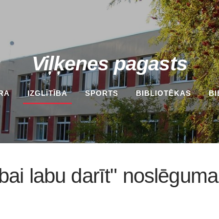
Viļķenes pagasts
RA
IZGLĪTĪBA
SPORTS
BIBLIOTĒKAS
BI
ai labu darīt" noslēguma