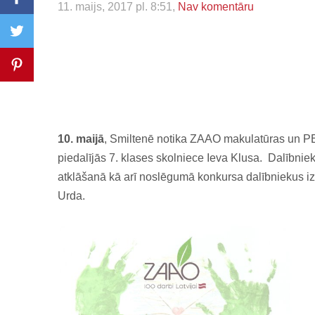
11. maijs, 2017 pl. 8:51,
Nav komentāru
10. maijā
, Smiltenē notika ZAAO makulatūras un P
piedalījās 7. klases skolniece Ieva Klusa. Dalībnie
atklāšanā kā arī noslēgumā konkursa dalībniekus izk
Urda.