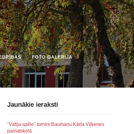
EDRĪBAS
FOTO GALERIJA
Jaunākie ieraksti
"Vafija spēle" turnīrs Baumaņu Kārļa Viļķenes
pamatskolā