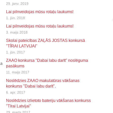
29. janv. 2019
Lai pilnveidojas mūsu rotaļu laukums!
1. jūn. 2018
Lai pilnveidojas mūsu rotaļu laukums!
3. maijs 2018
Skolai pateicības ZAĻĀS JOSTAS konkursā
"TĪRAI LATVIJAI"
1. jūn. 2017
ZAAO konkursa "Dabai labu darīt" noslēguma
ņa
pasākums
11. maijs 2017
Noslēdzies ZAAO makulatūras vākšanas
konkurss "Dabai labu darīt".
6. apr. 2017
Noslēdzies izlietoto bateriju vākšanas konkurss
"Tīrai Latvijai"
29. marts 2017