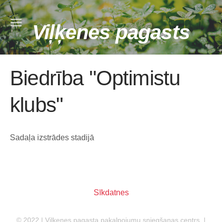
Viļķenes pagasts
Biedrība "Optimistu
klubs"
Sadaļa izstrādes stadijā
Sīkdatnes
© 2022 | Viļķenes pagasta pakalpojumu sniegšanas centrs |