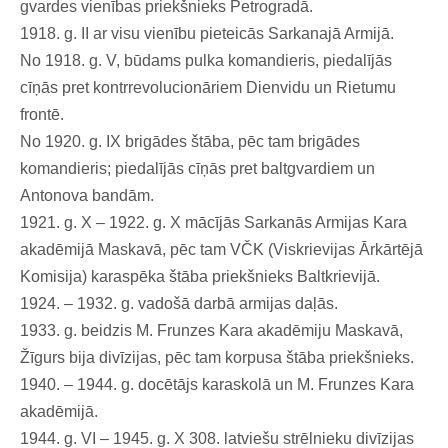
gvardes vienības priekšnieks Petrogradā.
1918. g. II ar visu vienību pieteicās Sarkanajā Armijā.
No 1918. g. V, būdams pulka komandieris, piedalījās
cīņās pret kontrrevolucionāriem Dienvidu un Rietumu
frontē.
No 1920. g. IX brigādes štāba, pēc tam brigādes
komandieris; piedalījās cīņās pret baltgvardiem un
Antonova bandām.
1921. g. X – 1922. g. X mācījās Sarkanās Armijas Kara
akadēmijā Maskavā, pēc tam VČK (Viskrievijas Ārkārtējā
Komisija) karaspēka štāba priekšnieks Baltkrievijā.
1924. – 1932. g. vadošā darbā armijas daļās.
1933. g. beidzis M. Frunzes Kara akadēmiju Maskavā,
Žīgurs bija divīzijas, pēc tam korpusa štāba priekšnieks.
1940. – 1944. g. docētājs karaskolā un M. Frunzes Kara
akadēmijā.
1944. g. VI – 1945. g. X 308. latviešu strēlnieku divīzijas