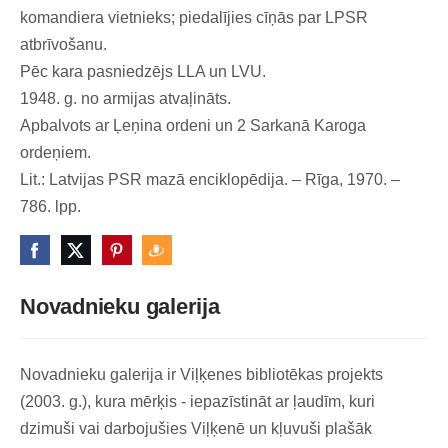
komandiera vietnieks; piedalījies cīņās par LPSR
atbrīvošanu.
Pēc kara pasniedzējs LLA un LVU.
1948. g. no armijas atvaļināts.
Apbalvots ar Ļeņina ordeni un 2 Sarkanā Karoga
ordeņiem.
Lit.: Latvijas PSR mazā enciklopēdija. – Rīga, 1970. –
786. lpp.
Novadnieku galerija
Novadnieku galerija ir Viļķenes bibliotēkas projekts
(2003. g.), kura mērķis - iepazīstināt ar ļaudīm, kuri
dzimuši vai darbojušies Viļķenē un kļuvuši plašāk