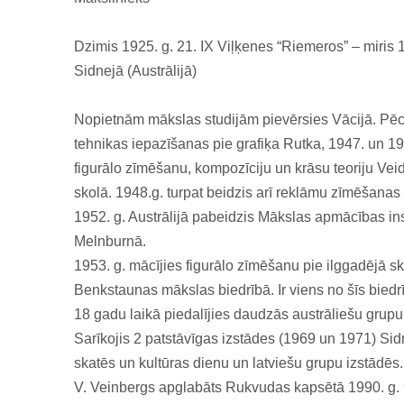
Dzimis 1925. g. 21. IX Viļķenes “Riemeros” – miris 1
Sidnejā (Austrālijā)
Nopietnām mākslas studijām pievērsies Vācijā. Pē
tehnikas iepazīšanas pie grafiķa Rutka, 1947. un 19
figurālo zīmēšanu, kompozīciju un krāsu teoriju Ve
skolā. 1948.g. turpat beidzis arī reklāmu zīmēšanas
1952. g. Austrālijā pabeidzis Mākslas apmācības ins
Melnburnā.
1953. g. mācījies figurālo zīmēšanu pie ilggadējā sk
Benkstaunas mākslas biedrībā. Ir viens no šīs biedr
18 gadu laikā piedalījies daudzās austrāliešu grupu
Sarīkojis 2 patstāvīgas izstādes (1969 un 1971) Sid
skatēs un kultūras dienu un latviešu grupu izstādēs.
V. Veinbergs apglabāts Rukvudas kapsētā 1990. g. 