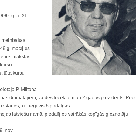
990. g. 5. XI
c melnbaltās
48.g. mācījies
idenes mākslas
 kursu.
titūta kursu
olotāja P. Miltona
ības dibinātājiem, valdes locekļiem un 2 gadus prezidents. Pēd
 izstādēs, kur ieguvis 6 godalgas.
nejas latviešu namā, piedalījies vairākās kopīgās gleznotāju
9. nov.