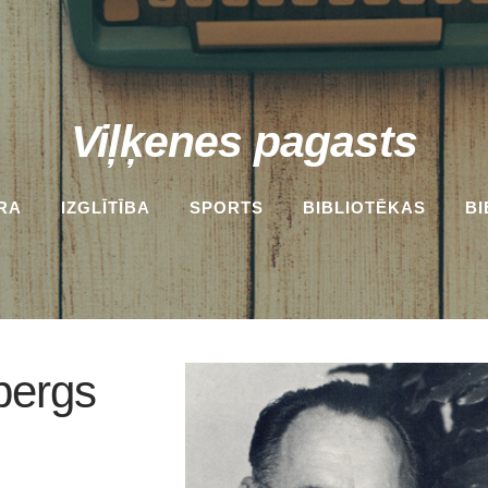
Viļķenes pagasts
RA
IZGLĪTĪBA
SPORTS
BIBLIOTĒKAS
BI
nbergs