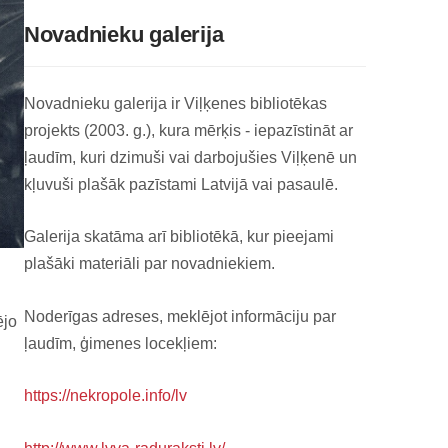
Novadnieku galerija
Novadnieku galerija ir Viļķenes bibliotēkas
projekts (2003. g.), kura mērķis - iepazīstināt ar
ļaudīm, kuri dzimuši vai darbojušies Viļķenē un
kļuvuši plašāk pazīstami Latvijā vai pasaulē.
Galerija skatāma arī bibliotēkā, kur pieejami
plašāki materiāli par novadniekiem.
Noderīgas adreses, meklējot informāciju par
ējo
ļaudīm, ģimenes locekļiem:
https://nekropole.info/lv