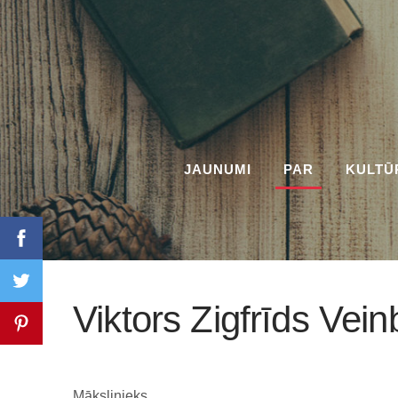
JAUNUMI
PAR
KULTŪ
Viktors Zigfrīds Vei
Mākslinieks