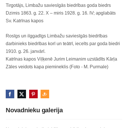
Tirgotājs, Limbažu saviesīgās biedrības goda biedrs
Dzimis 1863. g. 22. X – miris 1928. g. 16. IV; apglabāts
Sv. Katrīnas kapos
Rosīgs un ilggadīgs Limbažu saviesīgās biedrības
darbinieks biedrības korī un teātrī, iecelts par goda biedri
1910. g. 26. janvārī.
Katrīnas kapos Viļķenē Jurim Leimanim uzstādīts Kārļa
Zāles veidots kapa piemineklis (Foto - M. Purmale)
Novadnieku galerija