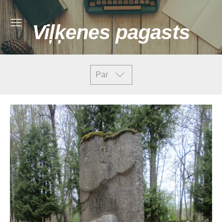
Viļķenes pagasts
Par