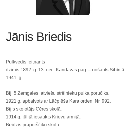
Jānis Briedis
Pulkvedis leitnants
dzimis 1892. g. 13. dec. Kandavas pag. – nošauts Sibīrijā
1941. g.
Bij. 5.Zemgales latviešu strēlnieku pulka poručiks.
1921.g. apbalvots ar Lāčplēša Kara ordeni Nr. 992.
Bijis skolotājs Cēres skolā.
1914.g. jūlijā iesaukts Krievu armijā.
Beidzis praporščiku skolu.