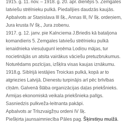
1915. g. 11. nov. – 1918. g. 20. apr. dienējis 5. Zemgales
latviešu strēlnieku pulkā. Piedalījies daudzās kaujās.
Apbalvots ar Staņislava III šķ., Annas III, IV šķ. ordeņiem,
Jura krusta IV šķ., Jura zobenu.
1917. g. 12. janv. pie Kalnciema J.Briedis kā bataljona
komandieris 5. Zemgales latviešu strēlnieku pulkā
ienaidnieka viesuļugunī ieņēma Lodiņu mājas, tur
nocietinājās un atsita vairākus vāciešu pretuzbrukumus.
Noturēdams pozīcijas, izšķīra visas kaujas iznākumu.
1918.g. Sibīrijā iestājies Troickas pulkā, kopā ar to
atgriezies Latvijā. Dienestu turpinājis arī pēc brīvības
cīņām. Galvenā štāba organizācijas daļas priekšnieks.
Armijas ekonomiskā veikala priekšnieka palīgs.
Sasniedzis pulkveža-leitnanta pakāpi.
Apbalvots ar Trīszvaigžņu ordeni IV šķ.
Piešķirta jaunsaimniecība Pāles pag.
Šķirstiņu muižā
.