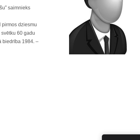
ešu” saimnieks
rī pirmos dziesmu
o svētku 60 gadu
ā biedrība 1984. –