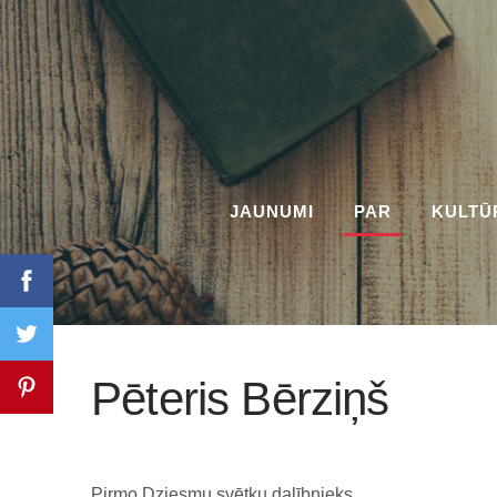
JAUNUMI
PAR
KULTŪ
Pēteris Bērziņš
Pirmo Dziesmu svētku dalībnieks