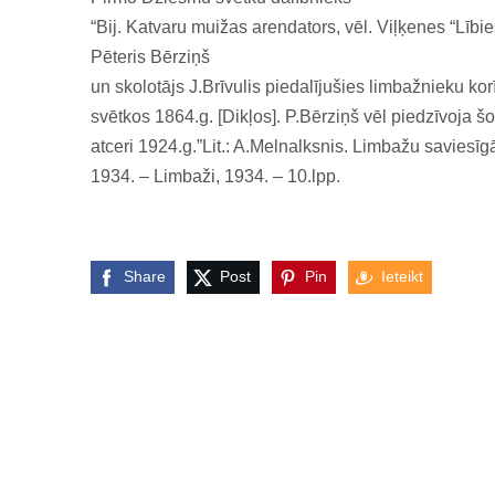
“Bij. Katvaru muižas arendators, vēl. Viļķenes “Lībi
Pēteris Bērziņš
un skolotājs J.Brīvulis piedalījušies limbažnieku ko
svētkos 1864.g. [Dikļos]. P.Bērziņš vēl piedzīvoja š
atceri 1924.g.”Lit.: A.Melnalksnis. Limbažu saviesīg
1934. – Limbaži, 1934. – 10.lpp.
Share
Post
Pin
Ieteikt