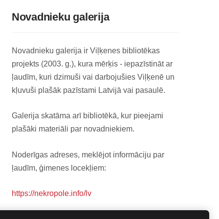
Novadnieku galerija
Novadnieku galerija ir Viļķenes bibliotēkas
projekts (2003. g.), kura mērķis - iepazīstināt ar
ļaudīm, kuri dzimuši vai darbojušies Viļķenē un
kļuvuši plašāk pazīstami Latvijā vai pasaulē.
Galerija skatāma arī bibliotēkā, kur pieejami
plašāki materiāli par novadniekiem.
Noderīgas adreses, meklējot informāciju par
ļaudīm, ģimenes locekļiem:
https://nekropole.info/lv